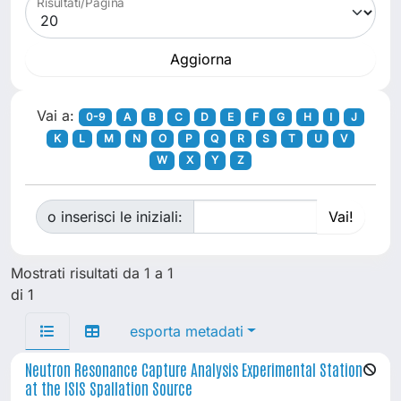
Risultati/Pagina
Vai a:
0-9
A
B
C
D
E
F
G
H
I
J
K
L
M
N
O
P
Q
R
S
T
U
V
W
X
Y
Z
o inserisci le iniziali:
Mostrati risultati da 1 a 1
di 1
esporta metadati
Neutron Resonance Capture Analysis Experimental Station
at the ISIS Spallation Source