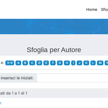
Home
Sfo
Sfoglia per Autore
 a:
0-9
A
B
C
D
E
F
G
H
I
J
K
L
M
 inserisci le iniziali:
ati da 1 a 1 di 1
e