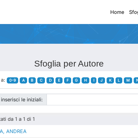
Home
Sfo
Sfoglia per Autore
 a:
0-9
A
B
C
D
E
F
G
H
I
J
K
L
M
 inserisci le iniziali:
ati da 1 a 1 di 1
A, ANDREA