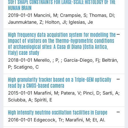
SOFT SHAPE CONSTRAINTS FOR LARGE-SCALE HISTOLOGY OF THE
HUMAN BRAIN
2019-01-01 Mancini, M; Crampsie, S; Thomas, Dl;
Jaunmuktane, Z; Holton, Jl; Iglesias, Je
High frequency data acquisition system for modelling the
impact of visitors on the thermo-hygrometric conditions
of archaeological sites: A Casa di Diana (Ostia Antica,
Italy) case study
2018-01-01 Merello, ; P, ; García-Diego, Fj; Beltrán,
P; Scatigno, C
High granularity tracker based on a Triple-GEM optically
read by a CMOS-based camera
2015-01-01 Marafini, M; Patera, V; Pinci, D; Sarti, A;
Sciubba, A; Spiriti, E
High intensity neutrino oscillation facilities in Europe
2016-01-01 Edgecock, Tr; Marafini, M; Et, Al.