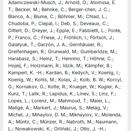
Adamczewski-Musch, J.; Arnold, O.; Atomssa, E.
T.; Becker, M.; Behnke, C.; Berger-chen, J. C.;
Blanco, A.; Blume, C.; Böhmer, M.; Chlad, L.;
Chudoba, P.; Ciepał, I.; Deb, S.; Deveaux, C.;
Dittert, D.; Dreyer, J.; Epple, E.; Fabbietti, L.; Fonte,
P.; Franco, C.; Friese, J.; Fröhlich, I.; Förtsch, J.;
Galatyuk, T.; Garzón, J. A.; Gernhäuser, R.;
Greifenhagen, R.; Grunwald, M.; Gumberidze, M.;
Harabasz, S.; Heinz, T.; Hennino, T.; Höhne, C.;
Hojeij, F.; Holzmann, R.; Idzik, M.; Kämpfer, B.;
Kampert, K. -H.; Kardan, B.; Kedych, V.; Koenig, I.;
Koenig, W.; Kohls, M.; Kolas, J.; Kolb, B. W.; Korcyl,
G.; Kornakov, G.; Kotte, R.; Krueger, W.; Kugler, A.;
Kunz, T.; Lalik, R.; Lapidus, K.; Linev, S.; Linz, F.;
Lopes, L.; Lorenz, M.; Mahmoud, T.; Maier, L.;
Malige, A.; Markert, J.; Maurus, S.; Metag, V.;
Michel, J.; Mihaylov, D. M.; Mikhaylov, V.; Molenda,
A.; Müntz, C.; Münzer, R.; Nabroth, M.; Naumann,
L.; Nowakowski, K.; Orliński, J.; Otto, J. -H.;