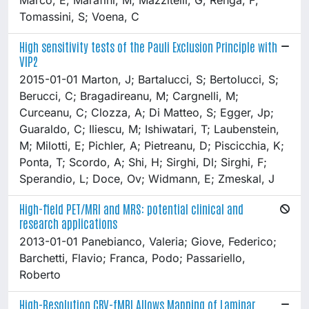
Tomassini, S; Voena, C
High sensitivity tests of the Pauli Exclusion Principle with
VIP2
2015-01-01 Marton, J; Bartalucci, S; Bertolucci, S;
Berucci, C; Bragadireanu, M; Cargnelli, M;
Curceanu, C; Clozza, A; Di Matteo, S; Egger, Jp;
Guaraldo, C; Iliescu, M; Ishiwatari, T; Laubenstein,
M; Milotti, E; Pichler, A; Pietreanu, D; Piscicchia, K;
Ponta, T; Scordo, A; Shi, H; Sirghi, Dl; Sirghi, F;
Sperandio, L; Doce, Ov; Widmann, E; Zmeskal, J
High-field PET/MRI and MRS: potential clinical and
research applications
2013-01-01 Panebianco, Valeria; Giove, Federico;
Barchetti, Flavio; Franca, Podo; Passariello,
Roberto
High-Resolution CBV-fMRI Allows Mapping of Laminar