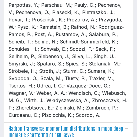
Parpottas, Y.; Parschau, M.; Pauly, C.; Pechenov,
V.; Pechenova, O.; Piasecki, K.; Pietraszko, J.;
Povar, T.; Prościński, K.; Prozorov, A.; Przygoda,
W.; Pysz, K.; Ramstein, B.; Rathod, N.; Rodriguez-
Ramos, P.; Rost, A.; Rustamov, A.; Salabura, P.;
Scheib, T.; Schild, N.; Schmidt-Sommerfeld, K.;
Schuldes, H.; Schwab, E.; Scozzi, F.; Seck, F.;
Sellheim, P.; Siebenson, J.; Silva, L.; Singh, U.;
Smyrski, J.; Spataro, S.; Spies, S.; Stefaniak, M.;
Ströbele, H.; Stroth, J.; Sturm, C.; Sumara, K.;
Svoboda, O.; Szala, M.; Tlusty, P.; Traxler, M.;
Tsertos, H.; Udrea, I. C.; Vazquez-Doce, O.;
Wagner, V.; Weber, A. A.; Wendisch, C.; Wiebusch,
M. G.; Wirth, J.; Władyszewska, A.; Zbroszczyk, H.
P.; Zherebtsova, E.; Zielinski, M.; Zumbruch, P.;
Curceanu, C.; Piscicchia, K.; Scordo, A.
Hadron transverse momentum distributions in muon deep
inelastic scattering at 160 GeV/c