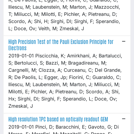
Iliescu, M; Laubenstein, M; Marton, J; Mazzocchi,
T; Miliucci, M; Milotti, E; Pichler, A; Pietreanu, D;
Scordo, A; Shi, H; Sirghi, Dl; Sirghi, F; Sperandio,
L; Doce, Ov; Veith, M; Zmeskal, J
High Precision Test of the Pauli Exclusion Principle for
Electrons
2019-01-01 Piscicchia, K; Amirkhani, A; Bartalucci,
S; Bertolucci, S; Bazzi, M; Bragadireanu, M;
Cargnelli, M; Clozza, A; Curceanu, C; Del Grande,
R; De Paolis, L; Egger, Jp; Fiorini, C; Guaraldo, C;
Iliescu, M; Laubenstein, M; Marton, J; Miliucci, M;
Milotti, E; Pichler, A; Pietreanu, D; Scordo, A; Shi,
Hx; Sirghi, Dl; Sirghi, F; Sperandio, L; Doce, Ov;
Zmeskal, J
High resolution TPC based on optically readout GEM
2019-01-01 Pinci, D; Baracchini, E; Gavoto, G; Di
Marco, E; Marafini, M; Mazzitelli, G; Renga, F;