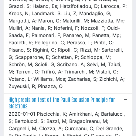
Grazzi, S; Haland, Es; Hatzifotiadou, D; Larocca, P;
Krebs, N; Landmark, S; Liu, Z; Mandaglio, G;
Margottij, A; Maron, G; Maturilli, M; Mazziotta, Mn;
Mulliri, A; Nania, R; Noferini, F; Nozzoli, F; Ould-
Saada, F; Palmonari, F; Panareo, M; Panetta, Mp;
Paoletti, R; Pellegrino, C; Perasso, L; Pinto, C;
Pisano, S; Righini, G; Ripoli, C; Rizzi, M; Sartorelli,
G; Scapparone, E; Schattan, P; Schioppa, M;
Schrön, M; Scioli, G; Scribano, A; Selvi, M; Taiuti,
M; Terreni, G; Trifirò, A; Trimarchi, M; Vistoli, C;
Votano, L; Williams, Mcs; Zacharias, S; Zichichi, A;
Zuyeuski, R; Pinazza, O
High precision test of the Pauli Exclusion Principle for
electrons
2020-01-01 Piscicchia, K; Amirkhani, A; Bartalucci,
S; Bertolucci, S; Bazzi, M; Bragadireanu, M;
Cargnelli, M; Clozza, A; Curceanu, C; Del Grande,
R; De Paolis, L; Egger, J; Fiorini, C; Guaraldo, C;