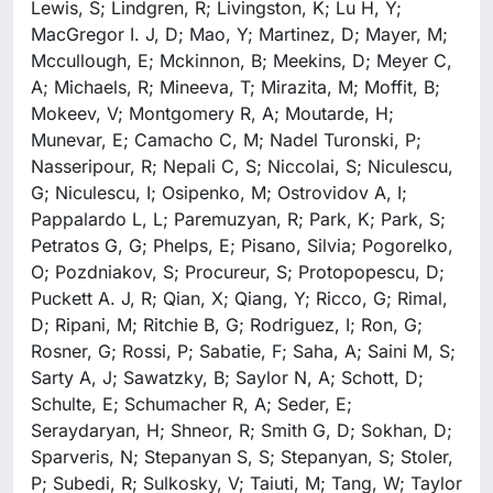
Lewis, S; Lindgren, R; Livingston, K; Lu H, Y;
MacGregor I. J, D; Mao, Y; Martinez, D; Mayer, M;
Mccullough, E; Mckinnon, B; Meekins, D; Meyer C,
A; Michaels, R; Mineeva, T; Mirazita, M; Moffit, B;
Mokeev, V; Montgomery R, A; Moutarde, H;
Munevar, E; Camacho C, M; Nadel Turonski, P;
Nasseripour, R; Nepali C, S; Niccolai, S; Niculescu,
G; Niculescu, I; Osipenko, M; Ostrovidov A, I;
Pappalardo L, L; Paremuzyan, R; Park, K; Park, S;
Petratos G, G; Phelps, E; Pisano, Silvia; Pogorelko,
O; Pozdniakov, S; Procureur, S; Protopopescu, D;
Puckett A. J, R; Qian, X; Qiang, Y; Ricco, G; Rimal,
D; Ripani, M; Ritchie B, G; Rodriguez, I; Ron, G;
Rosner, G; Rossi, P; Sabatie, F; Saha, A; Saini M, S;
Sarty A, J; Sawatzky, B; Saylor N, A; Schott, D;
Schulte, E; Schumacher R, A; Seder, E;
Seraydaryan, H; Shneor, R; Smith G, D; Sokhan, D;
Sparveris, N; Stepanyan S, S; Stepanyan, S; Stoler,
P; Subedi, R; Sulkosky, V; Taiuti, M; Tang, W; Taylor