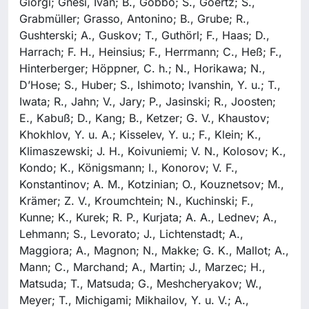
Giorgi; Gnesi, Ivan; B., Gobbo; S., Goertz; S.,
Grabmüller; Grasso, Antonino; B., Grube; R.,
Gushterski; A., Guskov; T., Guthörl; F., Haas; D.,
Harrach; F. H., Heinsius; F., Herrmann; C., Heß; F.,
Hinterberger; Höppner, C. h.; N., Horikawa; N.,
D’Hose; S., Huber; S., Ishimoto; Ivanshin, Y. u.; T.,
Iwata; R., Jahn; V., Jary; P., Jasinski; R., Joosten;
E., Kabuß; D., Kang; B., Ketzer; G. V., Khaustov;
Khokhlov, Y. u. A.; Kisselev, Y. u.; F., Klein; K.,
Klimaszewski; J. H., Koivuniemi; V. N., Kolosov; K.,
Kondo; K., Königsmann; I., Konorov; V. F.,
Konstantinov; A. M., Kotzinian; O., Kouznetsov; M.,
Krämer; Z. V., Kroumchtein; N., Kuchinski; F.,
Kunne; K., Kurek; R. P., Kurjata; A. A., Lednev; A.,
Lehmann; S., Levorato; J., Lichtenstadt; A.,
Maggiora; A., Magnon; N., Makke; G. K., Mallot; A.,
Mann; C., Marchand; A., Martin; J., Marzec; H.,
Matsuda; T., Matsuda; G., Meshcheryakov; W.,
Meyer; T., Michigami; Mikhailov, Y. u. V.; A.,