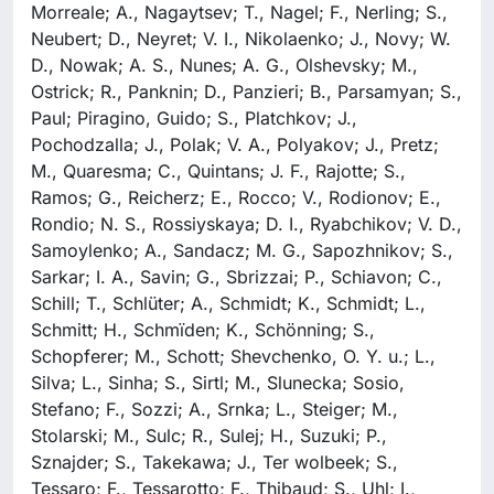
Morreale; A., Nagaytsev; T., Nagel; F., Nerling; S.,
Neubert; D., Neyret; V. I., Nikolaenko; J., Novy; W.
D., Nowak; A. S., Nunes; A. G., Olshevsky; M.,
Ostrick; R., Panknin; D., Panzieri; B., Parsamyan; S.,
Paul; Piragino, Guido; S., Platchkov; J.,
Pochodzalla; J., Polak; V. A., Polyakov; J., Pretz;
M., Quaresma; C., Quintans; J. F., Rajotte; S.,
Ramos; G., Reicherz; E., Rocco; V., Rodionov; E.,
Rondio; N. S., Rossiyskaya; D. I., Ryabchikov; V. D.,
Samoylenko; A., Sandacz; M. G., Sapozhnikov; S.,
Sarkar; I. A., Savin; G., Sbrizzai; P., Schiavon; C.,
Schill; T., Schlüter; A., Schmidt; K., Schmidt; L.,
Schmitt; H., Schmïden; K., Schönning; S.,
Schopferer; M., Schott; Shevchenko, O. Y. u.; L.,
Silva; L., Sinha; S., Sirtl; M., Slunecka; Sosio,
Stefano; F., Sozzi; A., Srnka; L., Steiger; M.,
Stolarski; M., Sulc; R., Sulej; H., Suzuki; P.,
Sznajder; S., Takekawa; J., Ter wolbeek; S.,
Tessaro; F., Tessarotto; F., Thibaud; S., Uhl; I.,