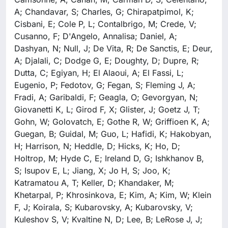
A; Chandavar, S; Charles, G; Chirapatpimol, K;
Cisbani, E; Cole P, L; Contalbrigo, M; Crede, V;
Cusanno, F; D'Angelo, Annalisa; Daniel, A;
Dashyan, N; Null, J; De Vita, R; De Sanctis, E; Deur,
A; Djalali, C; Dodge G, E; Doughty, D; Dupre, R;
Dutta, C; Egiyan, H; El Alaoui, A; El Fassi, L;
Eugenio, P; Fedotov, G; Fegan, S; Fleming J, A;
Fradi, A; Garibaldi, F; Geagla, O; Gevorgyan, N;
Giovanetti K, L; Girod F, X; Glister, J; Goetz J, T;
Gohn, W; Golovatch, E; Gothe R, W; Griffioen K, A;
Guegan, B; Guidal, M; Guo, L; Hafidi, K; Hakobyan,
H; Harrison, N; Heddle, D; Hicks, K; Ho, D;
Holtrop, M; Hyde C, E; Ireland D, G; Ishkhanov B,
S; Isupov E, L; Jiang, X; Jo H, S; Joo, K;
Katramatou A, T; Keller, D; Khandaker, M;
Khetarpal, P; Khrosinkova, E; Kim, A; Kim, W; Klein
F, J; Koirala, S; Kubarovsky, A; Kubarovsky, V;
Kuleshov S, V; Kvaltine N, D; Lee, B; LeRose J, J;