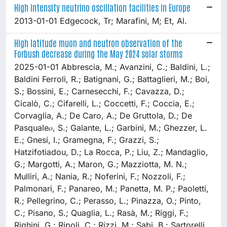
High intensity neutrino oscillation facilities in Europe
2013-01-01 Edgecock, Tr; Marafini, M; Et, Al.
High latitude muon and neutron observation of the
Forbush decrease during the May 2024 solar storms
2025-01-01 Abbrescia, M.; Avanzini, C.; Baldini, L.;
Baldini Ferroli, R.; Batignani, G.; Battaglieri, M.; Boi,
S.; Bossini, E.; Carnesecchi, F.; Cavazza, D.;
Cicalò, C.; Cifarelli, L.; Coccetti, F.; Coccia, E.;
Corvaglia, A.; De Caro, A.; De Gruttola, D.; De
Pasquale𝑜, S.; Galante, L.; Garbini, M.; Ghezzer, L.
E.; Gnesi, I.; Gramegna, F.; Grazzi, S.;
Hatzifotiadou, D.; La Rocca, P.; Liu, Z.; Mandaglio,
G.; Margotti, A.; Maron, G.; Mazziotta, M. N.;
Mulliri, A.; Nania, R.; Noferini, F.; Nozzoli, F.;
Palmonari, F.; Panareo, M.; Panetta, M. P.; Paoletti,
R.; Pellegrino, C.; Perasso, L.; Pinazza, O.; Pinto,
C.; Pisano, S.; Quaglia, L.; Rasà, M.; Riggi, F.;
Righini, G.; Ripoli, C.; Rizzi, M.; Sabi, B.; Sartorelli,