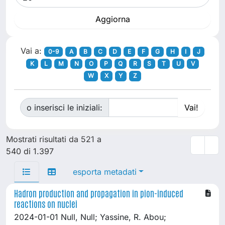
Vai a:
0-9
A
B
C
D
E
F
G
H
I
J
K
L
M
N
O
P
Q
R
S
T
U
V
W
X
Y
Z
o inserisci le iniziali:
Mostrati risultati da 521 a
540 di 1.397
esporta metadati
Hadron production and propagation in pion-induced
reactions on nuclei
2024-01-01 Null, Null; Yassine, R. Abou;