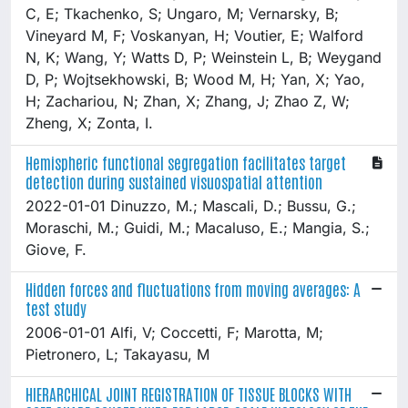
C, E; Tkachenko, S; Ungaro, M; Vernarsky, B;
Vineyard M, F; Voskanyan, H; Voutier, E; Walford
N, K; Wang, Y; Watts D, P; Weinstein L, B; Weygand
D, P; Wojtsekhowski, B; Wood M, H; Yan, X; Yao,
H; Zachariou, N; Zhan, X; Zhang, J; Zhao Z, W;
Zheng, X; Zonta, I.
Hemispheric functional segregation facilitates target
detection during sustained visuospatial attention
2022-01-01 Dinuzzo, M.; Mascali, D.; Bussu, G.;
Moraschi, M.; Guidi, M.; Macaluso, E.; Mangia, S.;
Giove, F.
Hidden forces and fluctuations from moving averages: A
test study
2006-01-01 Alfi, V; Coccetti, F; Marotta, M;
Pietronero, L; Takayasu, M
HIERARCHICAL JOINT REGISTRATION OF TISSUE BLOCKS WITH