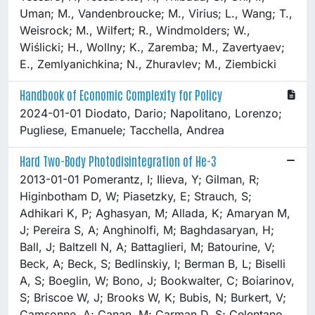
Uman; M., Vandenbroucke; M., Virius; L., Wang; T.,
Weisrock; M., Wilfert; R., Windmolders; W.,
Wiślicki; H., Wollny; K., Zaremba; M., Zavertyaev;
E., Zemlyanichkina; N., Zhuravlev; M., Ziembicki
Handbook of Economic Complexity for Policy
2024-01-01 Diodato, Dario; Napolitano, Lorenzo;
Pugliese, Emanuele; Tacchella, Andrea
Hard Two-Body Photodisintegration of He-3
2013-01-01 Pomerantz, I; Ilieva, Y; Gilman, R;
Higinbotham D, W; Piasetzky, E; Strauch, S;
Adhikari K, P; Aghasyan, M; Allada, K; Amaryan M,
J; Pereira S, A; Anghinolfi, M; Baghdasaryan, H;
Ball, J; Baltzell N, A; Battaglieri, M; Batourine, V;
Beck, A; Beck, S; Bedlinskiy, I; Berman B, L; Biselli
A, S; Boeglin, W; Bono, J; Bookwalter, C; Boiarinov,
S; Briscoe W, J; Brooks W, K; Bubis, N; Burkert, V;
Camsonne, A; Canan, M; Carman D, S; Celentano,