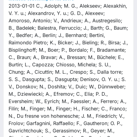
2013-01-01 C., Adolph; M. G., Alekseev; Alexakhin,
V. Y. u.; Alexandrov, Y. u.; G. D., Alexeev;
Amoroso, Antonio; V., Andrieux; A., Austregesilo;
B., Badełek; Balestra, Ferruccio; J., Barth; G., Baum;
Y., Bedfer; A., Berlin; J., Bernhard; Bertini,
Raimondo Pietro; K., Bicker; J., Bieling; R., Birsa; J.,
Bisplinghoff; M., Boer; P., Bordalo; F., Bradamante;
C., Braun; A., Bravar; A., Bressan; M., Büchele; E.,
Burtin; L., Capozza; Chiosso, Michela; S. U.,
Chung; A., Cicuttin; M. L., Crespo; S., Dalla torre;
S. S., Dasgupta; S., Dasgupta; Denisov, O. Y. u.; S.
V., Donskov; N., Doshita; V., Duic; W., Dünnweber;
M., Dziewiecki; A., Efremov; C., Elia; P. D.,
Eversheim; W., Eyrich; M., Faessler; A., Ferrero; A.,
Filin; M., Finger; M., Finger; H., Fischer; C., Franco;
N., Du fresne von hohenesche; J. M., Friedrich; V.,
Frolov; Garfagnini, Raffaello; F., Gautheron; O. P.,
Gavrichtchouk; S., Gerassimov; R., Geyer; M.,