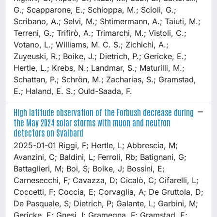
G.; Scapparone, E.; Schioppa, M.; Scioli, G.;
Scribano, A.; Selvi, M.; Shtimermann, A.; Taiuti, M.;
Terreni, G.; Trifirò, A.; Trimarchi, M.; Vistoli, C.;
Votano, L.; Williams, M. C. S.; Zichichi, A.;
Zuyeuski, R.; Boike, J.; Dietrich, P.; Gericke, E.;
Hertle, L.; Krebs, N.; Landmar, S.; Maturilli, M.;
Schattan, P.; Schrön, M.; Zacharias, S.; Gramstad,
E.; Haland, E. S.; Ould-Saada, F.
High latitude observation of the Forbush decrease during
the May 2024 solar storms with muon and neutron
detectors on Svalbard
2025-01-01 Riggi, F; Hertle, L; Abbrescia, M;
Avanzini, C; Baldini, L; Ferroli, Rb; Batignani, G;
Battaglieri, M; Boi, S; Boike, J; Bossini, E;
Carnesecchi, F; Cavazza, D; Cicalò, C; Cifarelli, L;
Coccetti, F; Coccia, E; Corvaglia, A; De Gruttola, D;
De Pasquale, S; Dietrich, P; Galante, L; Garbini, M;
Gericke, E; Gnesi, I; Gramegna, F; Gramstad, E;