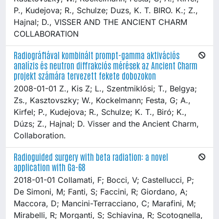
P., Kudejova; R., Schulze; Duzs, K. T. BIRO. K.; Z.,
Hajnal; D., VISSER AND THE ANCIENT CHARM
COLLABORATION
Radiográfiával kombinált prompt-gamma aktivációs
analízis és neutron diffrakciós mérések az Ancient Charm
projekt számára tervezett fekete dobozokon
2008-01-01 Z., Kis Z; L., Szentmiklósi; T., Belgya;
Zs., Kasztovszky; W., Kockelmann; Festa, G; A.,
Kirfel; P., Kudejova; R., Schulze; K. T., Biró; K.,
Dúzs; Z., Hajnal; D. Visser and the Ancient Charm,
Collaboration.
Radioguided surgery with beta radiation: a novel
application with Ga-68
2018-01-01 Collamati, F; Bocci, V; Castellucci, P;
De Simoni, M; Fanti, S; Faccini, R; Giordano, A;
Maccora, D; Mancini-Terracciano, C; Marafini, M;
Mirabelli, R; Morganti, S; Schiavina, R; Scotognella,