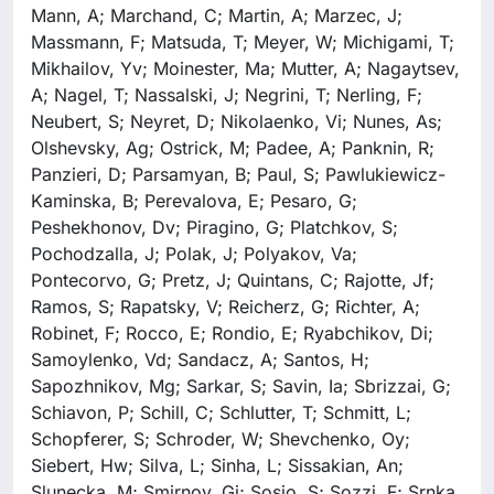
Mann, A; Marchand, C; Martin, A; Marzec, J;
Massmann, F; Matsuda, T; Meyer, W; Michigami, T;
Mikhailov, Yv; Moinester, Ma; Mutter, A; Nagaytsev,
A; Nagel, T; Nassalski, J; Negrini, T; Nerling, F;
Neubert, S; Neyret, D; Nikolaenko, Vi; Nunes, As;
Olshevsky, Ag; Ostrick, M; Padee, A; Panknin, R;
Panzieri, D; Parsamyan, B; Paul, S; Pawlukiewicz-
Kaminska, B; Perevalova, E; Pesaro, G;
Peshekhonov, Dv; Piragino, G; Platchkov, S;
Pochodzalla, J; Polak, J; Polyakov, Va;
Pontecorvo, G; Pretz, J; Quintans, C; Rajotte, Jf;
Ramos, S; Rapatsky, V; Reicherz, G; Richter, A;
Robinet, F; Rocco, E; Rondio, E; Ryabchikov, Di;
Samoylenko, Vd; Sandacz, A; Santos, H;
Sapozhnikov, Mg; Sarkar, S; Savin, Ia; Sbrizzai, G;
Schiavon, P; Schill, C; Schlutter, T; Schmitt, L;
Schopferer, S; Schroder, W; Shevchenko, Oy;
Siebert, Hw; Silva, L; Sinha, L; Sissakian, An;
Slunecka, M; Smirnov, Gi; Sosio, S; Sozzi, F; Srnka,