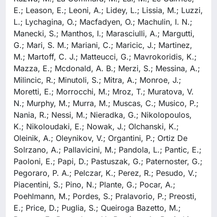
E.; Leason, E.; Leoni, A.; Lidey, L.; Lissia, M.; Luzzi,
L.; Lychagina, O.; Macfadyen, O.; Machulin, I. N.;
Manecki, S.; Manthos, I.; Marasciulli, A.; Margutti,
G.; Mari, S. M.; Mariani, C.; Maricic, J.; Martinez,
M.; Martoff, C. J.; Matteucci, G.; Mavrokoridis, K.;
Mazza, E.; Mcdonald, A. B.; Merzi, S.; Messina, A.;
Milincic, R.; Minutoli, S.; Mitra, A.; Monroe, J.;
Moretti, E.; Morrocchi, M.; Mroz, T.; Muratova, V.
N.; Murphy, M.; Murra, M.; Muscas, C.; Musico, P.;
Nania, R.; Nessi, M.; Nieradka, G.; Nikolopoulos,
K.; Nikoloudaki, E.; Nowak, J.; Olchanski, K.;
Oleinik, A.; Oleynikov, V.; Organtini, P.; Ortiz De
Solrzano, A.; Pallavicini, M.; Pandola, L.; Pantic, E.;
Paoloni, E.; Papi, D.; Pastuszak, G.; Paternoster, G.;
Pegoraro, P. A.; Pelczar, K.; Perez, R.; Pesudo, V.;
Piacentini, S.; Pino, N.; Plante, G.; Pocar, A.;
Poehlmann, M.; Pordes, S.; Pralavorio, P.; Preosti,
E.; Price, D.; Puglia, S.; Queiroga Bazetto, M.;