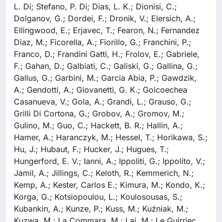
L. Di; Stefano, P. Di; Dias, L. K.; Dionisi, C.;
Dolganov, G.; Dordei, F.; Dronik, V.; Elersich, A.;
Ellingwood, E.; Erjavec, T.; Fearon, N.; Fernandez
Diaz, M.; Ficorella, A.; Fiorillo, G.; Franchini, P.;
Franco, D.; Frandini Gatti, H.; Frolov, E.; Gabriele,
F.; Gahan, D.; Galbiati, C.; Galiski, G.; Gallina, G.;
Gallus, G.; Garbini, M.; Garcia Abia, P.; Gawdzik,
A.; Gendotti, A.; Giovanetti, G. K.; Goicoechea
Casanueva, V.; Gola, A.; Grandi, L.; Grauso, G.;
Grilli Di Cortona, G.; Grobov, A.; Gromov, M.;
Gulino, M.; Guo, C.; Hackett, B. R.; Hallin, A.;
Hamer, A.; Haranczyk, M.; Hessel, T.; Horikawa, S.;
Hu, J.; Hubaut, F.; Hucker, J.; Hugues, T.;
Hungerford, E. V.; Ianni, A.; Ippoliti, G.; Ippolito, V.;
Jamil, A.; Jillings, C.; Keloth, R.; Kemmerich, N.;
Kemp, A.; Kester, Carlos E.; Kimura, M.; Kondo, K.;
Korga, G.; Kotsiopoulou, L.; Koulosousas, S.;
Kubankin, A.; Kunze, P.; Kuss, M.; Kuźniak, M.;
Kuzwa, M.; La Commara, M.; Lai, M.; Le Guirriec,