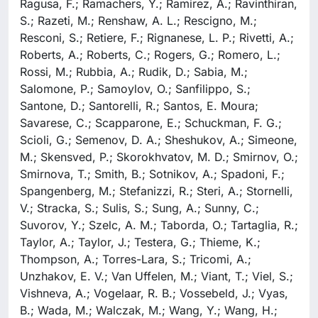
Ragusa, F.; Ramachers, Y.; Ramirez, A.; Ravinthiran,
S.; Razeti, M.; Renshaw, A. L.; Rescigno, M.;
Resconi, S.; Retiere, F.; Rignanese, L. P.; Rivetti, A.;
Roberts, A.; Roberts, C.; Rogers, G.; Romero, L.;
Rossi, M.; Rubbia, A.; Rudik, D.; Sabia, M.;
Salomone, P.; Samoylov, O.; Sanfilippo, S.;
Santone, D.; Santorelli, R.; Santos, E. Moura;
Savarese, C.; Scapparone, E.; Schuckman, F. G.;
Scioli, G.; Semenov, D. A.; Sheshukov, A.; Simeone,
M.; Skensved, P.; Skorokhvatov, M. D.; Smirnov, O.;
Smirnova, T.; Smith, B.; Sotnikov, A.; Spadoni, F.;
Spangenberg, M.; Stefanizzi, R.; Steri, A.; Stornelli,
V.; Stracka, S.; Sulis, S.; Sung, A.; Sunny, C.;
Suvorov, Y.; Szelc, A. M.; Taborda, O.; Tartaglia, R.;
Taylor, A.; Taylor, J.; Testera, G.; Thieme, K.;
Thompson, A.; Torres-Lara, S.; Tricomi, A.;
Unzhakov, E. V.; Van Uffelen, M.; Viant, T.; Viel, S.;
Vishneva, A.; Vogelaar, R. B.; Vossebeld, J.; Vyas,
B.; Wada, M.; Walczak, M.; Wang, Y.; Wang, H.;