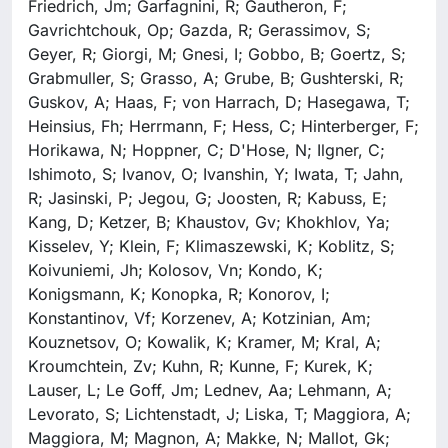
Friedrich, Jm; Garfagnini, R; Gautheron, F;
Gavrichtchouk, Op; Gazda, R; Gerassimov, S;
Geyer, R; Giorgi, M; Gnesi, I; Gobbo, B; Goertz, S;
Grabmuller, S; Grasso, A; Grube, B; Gushterski, R;
Guskov, A; Haas, F; von Harrach, D; Hasegawa, T;
Heinsius, Fh; Herrmann, F; Hess, C; Hinterberger, F;
Horikawa, N; Hoppner, C; D'Hose, N; Ilgner, C;
Ishimoto, S; Ivanov, O; Ivanshin, Y; Iwata, T; Jahn,
R; Jasinski, P; Jegou, G; Joosten, R; Kabuss, E;
Kang, D; Ketzer, B; Khaustov, Gv; Khokhlov, Ya;
Kisselev, Y; Klein, F; Klimaszewski, K; Koblitz, S;
Koivuniemi, Jh; Kolosov, Vn; Kondo, K;
Konigsmann, K; Konopka, R; Konorov, I;
Konstantinov, Vf; Korzenev, A; Kotzinian, Am;
Kouznetsov, O; Kowalik, K; Kramer, M; Kral, A;
Kroumchtein, Zv; Kuhn, R; Kunne, F; Kurek, K;
Lauser, L; Le Goff, Jm; Lednev, Aa; Lehmann, A;
Levorato, S; Lichtenstadt, J; Liska, T; Maggiora, A;
Maggiora, M; Magnon, A; Makke, N; Mallot, Gk;