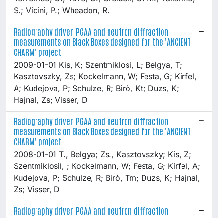
S.; Vicini, P.; Wheadon, R.
Radiography driven PGAA and neutron diffraction
measurements on Black Boxes designed for the 'ANCIENT
CHARM' project
2009-01-01 Kis, K; Szentmiklosi, L; Belgya, T;
Kasztovszky, Zs; Kockelmann, W; Festa, G; Kirfel,
A; Kudejova, P; Schulze, R; Birò, Kt; Duzs, K;
Hajnal, Zs; Visser, D
Radiography driven PGAA and neutron diffraction
measurements on Black Boxes designed for the 'ANCIENT
CHARM' project
2008-01-01 T., Belgya; Zs., Kasztovszky; Kis, Z;
Szentmiklosil, ; Kockelmann, W; Festa, G; Kirfel, A;
Kudejova, P; Schulze, R; Birò, Tm; Duzs, K; Hajnal,
Zs; Visser, D
Radiography driven PGAA and neutron diffraction