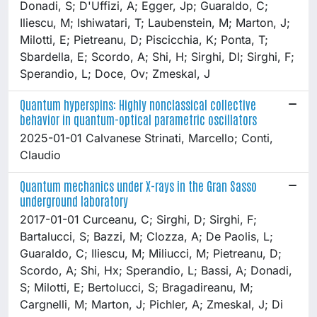
Donadi, S; D'Uffizi, A; Egger, Jp; Guaraldo, C;
Iliescu, M; Ishiwatari, T; Laubenstein, M; Marton, J;
Milotti, E; Pietreanu, D; Piscicchia, K; Ponta, T;
Sbardella, E; Scordo, A; Shi, H; Sirghi, Dl; Sirghi, F;
Sperandio, L; Doce, Ov; Zmeskal, J
Quantum hyperspins: Highly nonclassical collective
behavior in quantum-optical parametric oscillators
2025-01-01 Calvanese Strinati, Marcello; Conti,
Claudio
Quantum mechanics under X-rays in the Gran Sasso
underground laboratory
2017-01-01 Curceanu, C; Sirghi, D; Sirghi, F;
Bartalucci, S; Bazzi, M; Clozza, A; De Paolis, L;
Guaraldo, C; Iliescu, M; Miliucci, M; Pietreanu, D;
Scordo, A; Shi, Hx; Sperandio, L; Bassi, A; Donadi,
S; Milotti, E; Bertolucci, S; Bragadireanu, M;
Cargnelli, M; Marton, J; Pichler, A; Zmeskal, J; Di