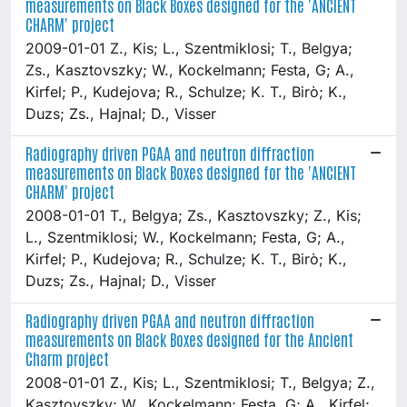
measurements on Black Boxes designed for the 'ANCIENT
CHARM' project
2009-01-01 Z., Kis; L., Szentmiklosi; T., Belgya;
Zs., Kasztovszky; W., Kockelmann; Festa, G; A.,
Kirfel; P., Kudejova; R., Schulze; K. T., Birò; K.,
Duzs; Zs., Hajnal; D., Visser
Radiography driven PGAA and neutron diffraction
measurements on Black Boxes designed for the 'ANCIENT
CHARM' project
2008-01-01 T., Belgya; Zs., Kasztovszky; Z., Kis;
L., Szentmiklosi; W., Kockelmann; Festa, G; A.,
Kirfel; P., Kudejova; R., Schulze; K. T., Birò; K.,
Duzs; Zs., Hajnal; D., Visser
Radiography driven PGAA and neutron diffraction
measurements on Black Boxes designed for the Ancient
Charm project
2008-01-01 Z., Kis; L., Szentmiklosi; T., Belgya; Z.,
Kasztovszky; W., Kockelmann; Festa, G; A., Kirfel;