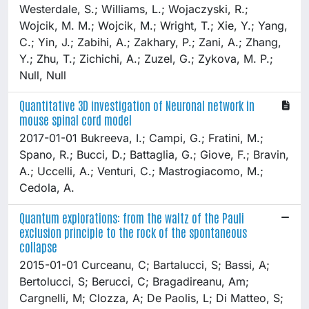
Westerdale, S.; Williams, L.; Wojaczyski, R.;
Wojcik, M. M.; Wojcik, M.; Wright, T.; Xie, Y.; Yang,
C.; Yin, J.; Zabihi, A.; Zakhary, P.; Zani, A.; Zhang,
Y.; Zhu, T.; Zichichi, A.; Zuzel, G.; Zykova, M. P.;
Null, Null
Quantitative 3D investigation of Neuronal network in
mouse spinal cord model
2017-01-01 Bukreeva, I.; Campi, G.; Fratini, M.;
Spano, R.; Bucci, D.; Battaglia, G.; Giove, F.; Bravin,
A.; Uccelli, A.; Venturi, C.; Mastrogiacomo, M.;
Cedola, A.
Quantum explorations: from the waltz of the Pauli
exclusion principle to the rock of the spontaneous
collapse
2015-01-01 Curceanu, C; Bartalucci, S; Bassi, A;
Bertolucci, S; Berucci, C; Bragadireanu, Am;
Cargnelli, M; Clozza, A; De Paolis, L; Di Matteo, S;