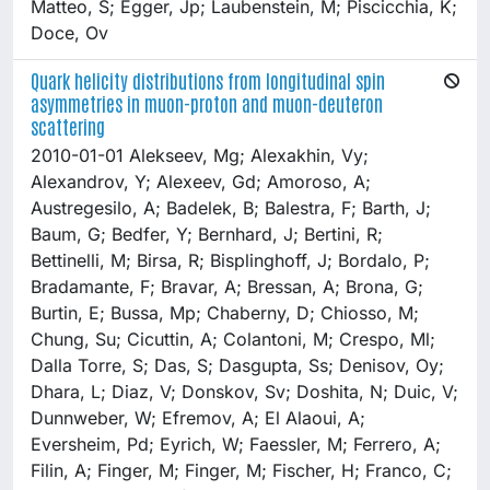
Matteo, S; Egger, Jp; Laubenstein, M; Piscicchia, K;
Doce, Ov
Quark helicity distributions from longitudinal spin
asymmetries in muon-proton and muon-deuteron
scattering
2010-01-01 Alekseev, Mg; Alexakhin, Vy;
Alexandrov, Y; Alexeev, Gd; Amoroso, A;
Austregesilo, A; Badelek, B; Balestra, F; Barth, J;
Baum, G; Bedfer, Y; Bernhard, J; Bertini, R;
Bettinelli, M; Birsa, R; Bisplinghoff, J; Bordalo, P;
Bradamante, F; Bravar, A; Bressan, A; Brona, G;
Burtin, E; Bussa, Mp; Chaberny, D; Chiosso, M;
Chung, Su; Cicuttin, A; Colantoni, M; Crespo, Ml;
Dalla Torre, S; Das, S; Dasgupta, Ss; Denisov, Oy;
Dhara, L; Diaz, V; Donskov, Sv; Doshita, N; Duic, V;
Dunnweber, W; Efremov, A; El Alaoui, A;
Eversheim, Pd; Eyrich, W; Faessler, M; Ferrero, A;
Filin, A; Finger, M; Finger, M; Fischer, H; Franco, C;