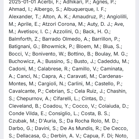
2025-01-01 Acerbi, F.; Adhikari, P.; Agnes, P.;
Ahmad, I.; Albergo, S.; Albuquerque, I. F.;
Alexander, T.; Alton, A. K.; Amaudruz, P.; Angiolilli,
M.; Aprile, E.; Atzori Corona, M.; Auty, D. J.; Ave,
M.; Avetisov, I. C.; Azzolini, O.; Back, H. O.;
Balmforth, Z.; Barrado Olmedo, A.; Barrillon, P.;
Batignani, G.; Bhowmick, P.; Bloem, M.; Blua, S.;
Bocci, V.; Bonivento, W.; Bottino, B.; Boulay, M. G.;
Buchowicz, A.; Bussino, S.; Busto, J.; Cadeddu, M.;
Cadoni, M.; Calabrese, R.; Camillo, V.; Caminata,
A.; Canci, N.; Capra, A.; Caravati, M.; Cardenas-
Montes, M.; Cargioli, N.; Carlini, M.; Castello, P.;
Cavalcante, P.; Cebrian, S.; Cela Ruiz, J.; Chashin,
S.; Chepurnov, A.; Cifarelli, L.; Cintas, D.;
Cleveland, B.; Coadou, Y.; Cocco, V.; Colaiuda, D.;
Conde Vilda, E.; Consiglio, L.; Costa, B. S.;
Czubak, M.; D'Auria, S.; Da Rocha Rolo, M. D.;
Darbo, G.; Davini, S.; De As Mundis, R.; De Cecco,
S.; Dellacasa, G.; Derbin, A. V.; Capua, F. Di; Noto,