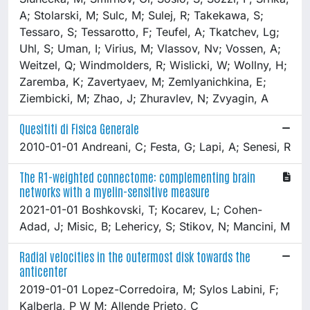
A; Stolarski, M; Sulc, M; Sulej, R; Takekawa, S;
Tessaro, S; Tessarotto, F; Teufel, A; Tkatchev, Lg;
Uhl, S; Uman, I; Virius, M; Vlassov, Nv; Vossen, A;
Weitzel, Q; Windmolders, R; Wislicki, W; Wollny, H;
Zaremba, K; Zavertyaev, M; Zemlyanichkina, E;
Ziembicki, M; Zhao, J; Zhuravlev, N; Zvyagin, A
Quesititi di Fisica Generale
2010-01-01 Andreani, C; Festa, G; Lapi, A; Senesi, R
The R1-weighted connectome: complementing brain
networks with a myelin-sensitive measure
2021-01-01 Boshkovski, T; Kocarev, L; Cohen-
Adad, J; Misic, B; Lehericy, S; Stikov, N; Mancini, M
Radial velocities in the outermost disk towards the
anticenter
2019-01-01 Lopez-Corredoira, M; Sylos Labini, F;
Kalberla, P W M; Allende Prieto, C