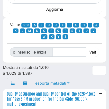
Vai a:
0-9
A
B
C
D
E
F
G
H
I
J
K
L
M
N
O
P
Q
R
S
T
U
V
W
X
Y
Z
o inserisci le iniziali:
Mostrati risultati da 1.010
a 1.029 di 1.397
esporta metadati
Quality assurance and quality control of the $$26~\text
{m}^2$$ SiPM production for the DarkSide-20k dark
matter experiment