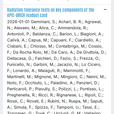
Radiation tolerance tests on key components of the
ePIC-dRICH readout card
2026-01-01 Geminiani, S.; Achari, B. R.; Agrawal,
N.; Alexeev, M.; Alice, C.; Ammendola, R.;
Antonioli, P.; Baldanza, C.; Barion, L.; Biagioni, A.;
Calivà, A.; Capua, M.; Capuani, F.; Ciardiello, A.;
Cisbani, E.; Chiosso, M.; Contalbrigo, M.; Cossio,
F.; Da Rocha Rolo, M.; De Caro, A.; De Gruttola, D.;
Dellacasa, G.; Falchieri, D.; Fazio, S.; Frezza, O.;
Funicello, N.; Garbini, M.; Jacazio, N.; Lo Cicero,
F.; Lonardo, A.; Malaguti, R.; Mammoliti, F.;
Martinelli, M.; Mignone, M.; Mingioni, C.; Nenni, M.;
Noto, F.; Occhiuto, L.; Paladino, A.; Panzieri, D.;
Perticaroli, P.; Plavully, S.; Polizzi, L.; Pontisso, L.;
Preghenella, R.; Ricci, R.; Rignanese, L.; Ripoli, C.;
Rossi, C.; Rovati, E.; Rubini, N.; Ruspa, M.; Saputi,
A.; Simula, F.; Spizzo, F.; Tamponi, U.; Tassi, E.;
Torromeo, G.; Tuvè, C.; Urciuoli, G. M.; Vallarino,