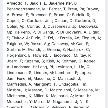
Arneodo, F; Baudis, L; Bauermeister, B;
Benabderrahmane, Ml; Berger, T; Breur, Pa; Brown,
A; Brown, E; Bruenner, S; Bruno, G; Budnik, R;
Capelli, C; Cardoso, Jmr; Cichon, D; Coderre, D;
Colijn, Ap; Conrad, J; Cussonneau, Jp; Decowski,
Mp; de Perio, P; Di Gangi, P; Di Giovanni, A; Diglio,
S; Elykov, A; Eurin, G; Fei, J; Ferella, Ad; Fieguth, A;
Fulgione, W; Rosso, Ag; Galloway, M; Gao, F;
Garbini, M; Grandi, L; Greene, Z; Hasterok, C;
Hogenbirk, E; Howlett, J; Iacovacci, M; Itay, R;
Joerg, F; Kazama, S; Kish, A; Koltman, G; Kopec,
A; Landsman, H; Lang, Rf; Levinson, L; Lin, Q;
Lindemann, S; Lindner, M; Lombardi, F; Lopes,
Jam; Fune, El; Macolino, C; Mahlstedt, J;
Manfredini, A; Marignetti, F; Undagoitia, Tm;
Masbou, J; Masson, D; Mastroianni, S; Messina, M;
Micheneau, K; Miller, K; Molinario, A; Mora, K;
Mosbacher, Y; Murra, M; Naganoma, J; Ni, K;
Oberlack, U; Odgers, K; Pelssers, B; Peres, R;