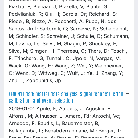
Piastra, F; Pienaar, J; Pizzella, V; Plante, G;
Podviianiuk, R; Qiu, H; Garcia, Dr; Reichard, S;
Riedel, B; Rizzo, A; Rocchetti, A; Rupp, N; dos
Santos, Jmf; Sartorelli, G; Sarcevic, N; Scheibelhut,
M; Schindler, S; Schreiner, J; Schulte, D; Schumann,
M; Lavina, Ls; Selvi, M; Shagin, P; Shockley, E;
Silva, M; Simgen, H; Therreau, C; Thers, D; Toschi,
F; Trinchero, G; Tunnell, C; Upole, N; Vargas, M;
Wack, O; Wang, H; Wang, Z; Wei, Y; Weinheimer,
C; Wenz, D; Wittweg, C; Wulf, J; Ye, J; Zhang, Y;
Zhu, T; Zopounidis, Jp
XENON1T dark matter data analysis: Signal reconstruction,
calibration, and event selection
2019-01-01 Aprile, E; Aalbers, J; Agostini, F;
Alfonsi, M; Althueser, L; Amaro, Fd; Antochi, Vc;
Arneodo, F; Baudis, L; Bauermeister, B;
Bellagamba, L; Benabderrahmane, Ml; Berger, T;
Breur, Pa; Brown, A; Brown, E; Bruenner, S; Bruno,