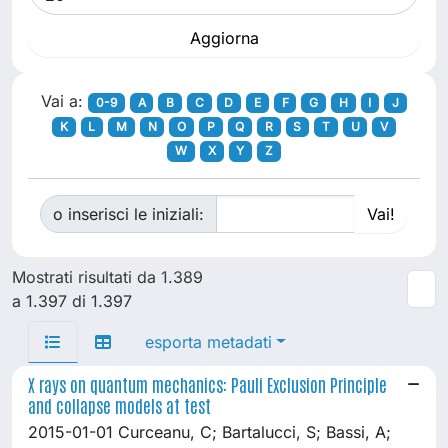
Vai a:
0-9
A
B
C
D
E
F
G
H
I
J
K
L
M
N
O
P
Q
R
S
T
U
V
W
X
Y
Z
o inserisci le iniziali:
Mostrati risultati da 1.389
a 1.397 di 1.397
esporta metadati
X rays on quantum mechanics: Pauli Exclusion Principle
and collapse models at test
2015-01-01 Curceanu, C; Bartalucci, S; Bassi, A;