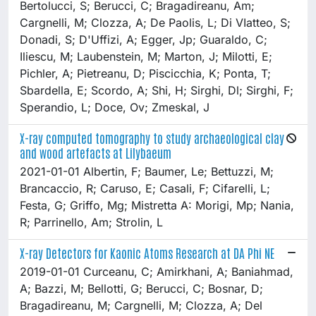
Bertolucci, S; Berucci, C; Bragadireanu, Am;
Cargnelli, M; Clozza, A; De Paolis, L; Di VIatteo, S;
Donadi, S; D'Uffizi, A; Egger, Jp; Guaraldo, C;
Iliescu, M; Laubenstein, M; Marton, J; Milotti, E;
Pichler, A; Pietreanu, D; Piscicchia, K; Ponta, T;
Sbardella, E; Scordo, A; Shi, H; Sirghi, Dl; Sirghi, F;
Sperandio, L; Doce, Ov; Zmeskal, J
X-ray computed tomography to study archaeological clay
and wood artefacts at Lilybaeum
2021-01-01 Albertin, F; Baumer, Le; Bettuzzi, M;
Brancaccio, R; Caruso, E; Casali, F; Cifarelli, L;
Festa, G; Griffo, Mg; Mistretta A: Morigi, Mp; Nania,
R; Parrinello, Am; Strolin, L
X-ray Detectors for Kaonic Atoms Research at DA Phi NE
2019-01-01 Curceanu, C; Amirkhani, A; Baniahmad,
A; Bazzi, M; Bellotti, G; Berucci, C; Bosnar, D;
Bragadireanu, M; Cargnelli, M; Clozza, A; Del