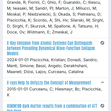
Grande, R; Fiorini, C; Ghio, F; Guaraldo, C; Iliescu,
M; Iwasaki, M; Sandri, Pl; Marton, J; Miliucci, M;
Moskal, P; Niedzwiecki, S; Okada, S; Pietreanu, D;
Piscicchia, K; Scordo, A; Shi, Hx; Silarski, M; Sirghi,
D; Sirghi, F; Skurzok, M; Spallone, A; Tatsuno, H;
Doce, Ov; Widmann, E; Zmeskal, J
X-Ray Emission from Atomic Systems Can Distinguish
between Prevailing Dynamical Wave-Function Collapse
Models
2024-01-01 Piscicchia, Kristian; Donadi, Sandro;
Manti, Simone; Bassi, Angelo; Derakhshani,
Maaneli; Diósi, Lajos; Curceanu, Catalina
X-rays Help to Unfuzzy the Concept of Measurement
2015-01-01 Curceanu, C; Hiesmayr, Bc; Piscicchia,
K
XENON100 dark matter results from a combination of 477
live days