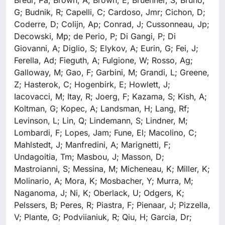
G; Budnik, R; Capelli, C; Cardoso, Jmr; Cichon, D;
Coderre, D; Colijn, Ap; Conrad, J; Cussonneau, Jp;
Decowski, Mp; de Perio, P; Di Gangi, P; Di
Giovanni, A; Diglio, S; Elykov, A; Eurin, G; Fei, J;
Ferella, Ad; Fieguth, A; Fulgione, W; Rosso, Ag;
Galloway, M; Gao, F; Garbini, M; Grandi, L; Greene,
Z; Hasterok, C; Hogenbirk, E; Howlett, J;
Iacovacci, M; Itay, R; Joerg, F; Kazama, S; Kish, A;
Koltman, G; Kopec, A; Landsman, H; Lang, Rf;
Levinson, L; Lin, Q; Lindemann, S; Lindner, M;
Lombardi, F; Lopes, Jam; Fune, El; Macolino, C;
Mahlstedt, J; Manfredini, A; Marignetti, F;
Undagoitia, Tm; Masbou, J; Masson, D;
Mastroianni, S; Messina, M; Micheneau, K; Miller, K;
Molinario, A; Mora, K; Mosbacher, Y; Murra, M;
Naganoma, J; Ni, K; Oberlack, U; Odgers, K;
Pelssers, B; Peres, R; Piastra, F; Pienaar, J; Pizzella,
V; Plante, G; Podviianiuk, R; Qiu, H; Garcia, Dr;