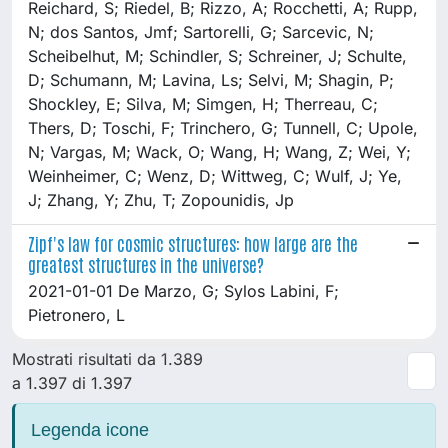
Reichard, S; Riedel, B; Rizzo, A; Rocchetti, A; Rupp,
N; dos Santos, Jmf; Sartorelli, G; Sarcevic, N;
Scheibelhut, M; Schindler, S; Schreiner, J; Schulte,
D; Schumann, M; Lavina, Ls; Selvi, M; Shagin, P;
Shockley, E; Silva, M; Simgen, H; Therreau, C;
Thers, D; Toschi, F; Trinchero, G; Tunnell, C; Upole,
N; Vargas, M; Wack, O; Wang, H; Wang, Z; Wei, Y;
Weinheimer, C; Wenz, D; Wittweg, C; Wulf, J; Ye,
J; Zhang, Y; Zhu, T; Zopounidis, Jp
Zipf's law for cosmic structures: how large are the
greatest structures in the universe?
2021-01-01 De Marzo, G; Sylos Labini, F;
Pietronero, L
Mostrati risultati da 1.389
a 1.397 di 1.397
Legenda icone