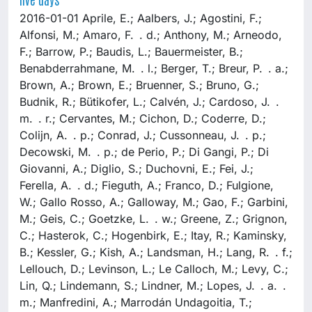
2016-01-01 Aprile, E.; Aalbers, J.; Agostini, F.;
Alfonsi, M.; Amaro, F. . d.; Anthony, M.; Arneodo,
F.; Barrow, P.; Baudis, L.; Bauermeister, B.;
Benabderrahmane, M. . l.; Berger, T.; Breur, P. . a.;
Brown, A.; Brown, E.; Bruenner, S.; Bruno, G.;
Budnik, R.; Bütikofer, L.; Calvén, J.; Cardoso, J. .
m. . r.; Cervantes, M.; Cichon, D.; Coderre, D.;
Colijn, A. . p.; Conrad, J.; Cussonneau, J. . p.;
Decowski, M. . p.; de Perio, P.; Di Gangi, P.; Di
Giovanni, A.; Diglio, S.; Duchovni, E.; Fei, J.;
Ferella, A. . d.; Fieguth, A.; Franco, D.; Fulgione,
W.; Gallo Rosso, A.; Galloway, M.; Gao, F.; Garbini,
M.; Geis, C.; Goetzke, L. . w.; Greene, Z.; Grignon,
C.; Hasterok, C.; Hogenbirk, E.; Itay, R.; Kaminsky,
B.; Kessler, G.; Kish, A.; Landsman, H.; Lang, R. . f.;
Lellouch, D.; Levinson, L.; Le Calloch, M.; Levy, C.;
Lin, Q.; Lindemann, S.; Lindner, M.; Lopes, J. . a. .
m.; Manfredini, A.; Marrodán Undagoitia, T.;