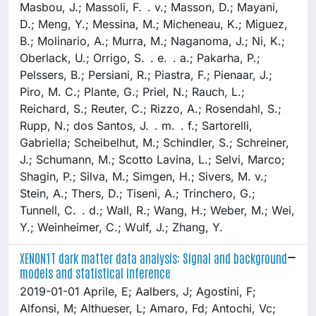
Masbou, J.; Massoli, F. . v.; Masson, D.; Mayani,
D.; Meng, Y.; Messina, M.; Micheneau, K.; Miguez,
B.; Molinario, A.; Murra, M.; Naganoma, J.; Ni, K.;
Oberlack, U.; Orrigo, S. . e. . a.; Pakarha, P.;
Pelssers, B.; Persiani, R.; Piastra, F.; Pienaar, J.;
Piro, M. C.; Plante, G.; Priel, N.; Rauch, L.;
Reichard, S.; Reuter, C.; Rizzo, A.; Rosendahl, S.;
Rupp, N.; dos Santos, J. . m. . f.; Sartorelli,
Gabriella; Scheibelhut, M.; Schindler, S.; Schreiner,
J.; Schumann, M.; Scotto Lavina, L.; Selvi, Marco;
Shagin, P.; Silva, M.; Simgen, H.; Sivers, M. v.;
Stein, A.; Thers, D.; Tiseni, A.; Trinchero, G.;
Tunnell, C. . d.; Wall, R.; Wang, H.; Weber, M.; Wei,
Y.; Weinheimer, C.; Wulf, J.; Zhang, Y.
XENON1T dark matter data analysis: Signal and background
models and statistical inference
2019-01-01 Aprile, E; Aalbers, J; Agostini, F;
Alfonsi, M; Althueser, L; Amaro, Fd; Antochi, Vc;