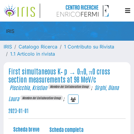
IRIS
IRIS
Catalogo Ricerca
1 Contributo su Rivista
1.1 Articolo in rivista
First simultaneous K− p → 0π0, π0 cross
section measurements at 98 MeV/c
Piscicchia, Kristian
;
Sirghi, Diana
Membro del Collaboration Group
Laura
;
Membro del Collaboration Group
2023-01-01
Scheda breve
Scheda completa