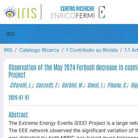
IRIS
IRIS
Catalogo Ricerca
1 Contributo su Rivista
1.1 Ar
Observation of the May 2024 Forbush decrease in cosmic
Project
Cifarelli, L.
;
Coccetti, F.
;
Garbini, M.
;
Gnesi, I.
;
Pisano, S.
;
Rigg
2026-01-01
Abstract
The Extreme Energy Events (EEE) Project is a large ne
The EEE network observed the significant variation of
was detected by both MRPC gas-based muon telescopes a