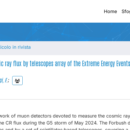
Home
Sfo
ticolo in rivista
 ray flux by telescopes array of the Extreme Energy Events 
i, F.
;
twork of muon detectors devoted to measure the cosmic ray 
 the CR flux during the G5 storm of May 2024. The Forbush 
nd by a set of scintillator-based telescopes, covering a 