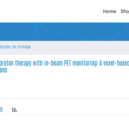
Home
Sfo
ticolo in rivista
 proton therapy with in-beam PET monitoring: A voxel-base
ions
C)