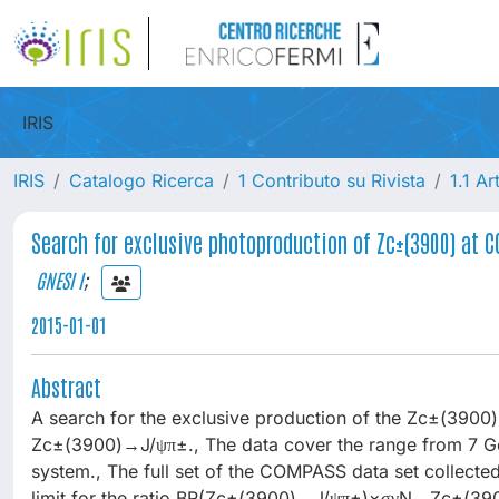
IRIS
IRIS
Catalogo Ricerca
1 Contributo su Rivista
1.1 Ar
Search for exclusive photoproduction of Zc±(3900) at 
GNESI I
;
2015-01-01
Abstract
A search for the exclusive production of the Zc±(3900)
Zc±(3900)→J/ψπ±., The data cover the range from 7 Ge
system., The full set of the COMPASS data set collec
limit for the ratio BR(Zc±(3900)→J/ψπ±)×σγN→Zc±(390