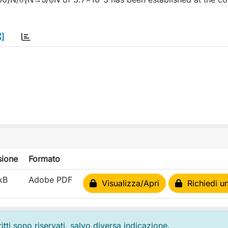
C)
ione
Formato
kB
Adobe PDF
Visualizza/Apri
Richiedi u
ritti sono riservati, salvo diversa indicazione.