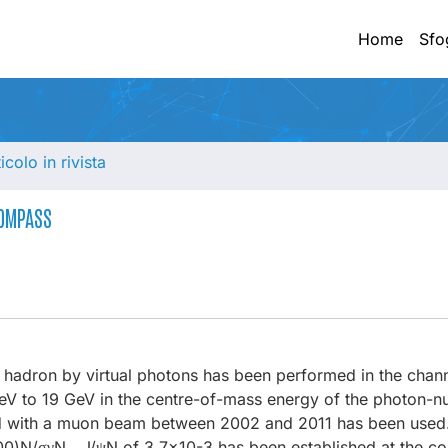
Home
Sfo
ticolo in rivista
COMPASS
 hadron by virtual photons has been performed in the chan
V to 19 GeV in the centre-of-mass energy of the photon-n
ted with a muon beam between 2002 and 2011 has been used
0)N/σγN→J/ψN of 3.7×10-3 has been established at the co