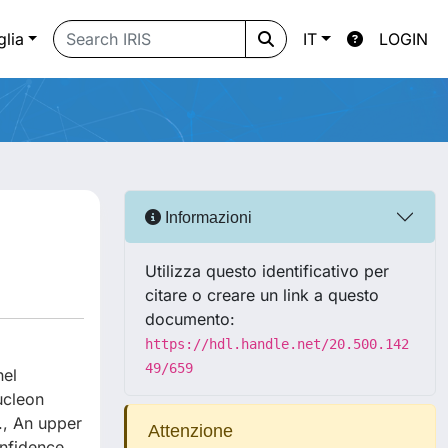
glia
IT
LOGIN
Informazioni
Utilizza questo identificativo per
citare o creare un link a questo
documento:
https://hdl.handle.net/20.500.142
49/659
nel
ucleon
., An upper
Attenzione
nfidence