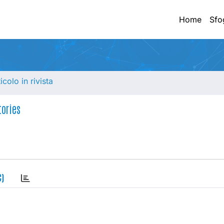
Home
Sfo
ticolo in rivista
tories
C)