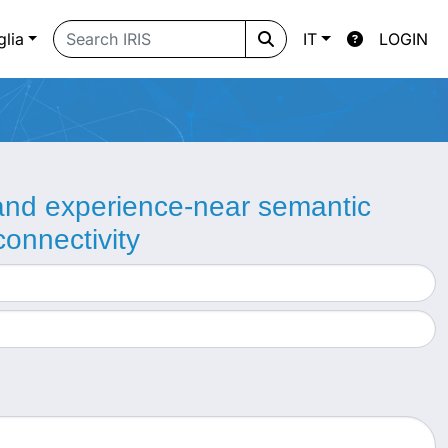
glia
IT
LOGIN
 and experience-near semantic
onnectivity