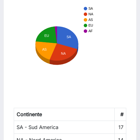
SA
NA
AS
EU
AF
EU
SA
AS
NA
Continente
#
SA - Sud America
17